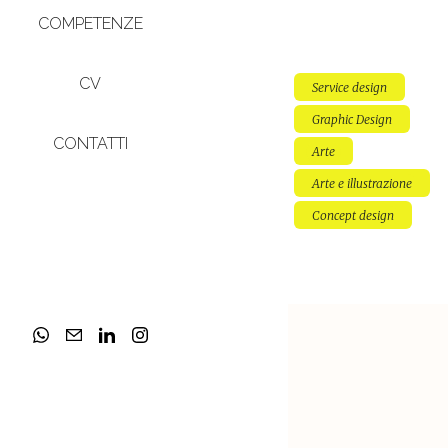
COMPETENZE
CV
Service design
Graphic Design
CONTATTI
Arte
Arte e illustrazione
Concept design
Illustrazioni
Aribac