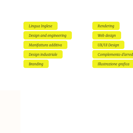
Lingua Inglese
Rendering
Design and engineering
Web design
Manifattura additiva
UX/UI Design
Design industriale
Complemento d'arre
Branding
Illustrazione grafica
 per