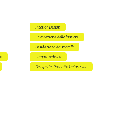
Interior Design
Lavorazione delle lamiere
Ossidazione dei metalli
do
Lingua Tedesca
Design del Prodotto Industriale