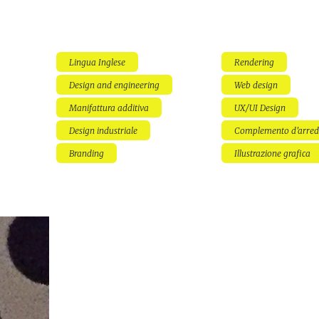
Lingua Inglese
Rendering
Design and engineering
Web design
Manifattura additiva
UX/UI Design
Design industriale
Complemento d'arre
Branding
Illustrazione grafica