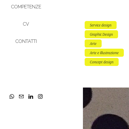
COMPETENZE
CV
Service design
Graphic Design
CONTATTI
Arte
Arte e illustrazione
Concept design
Optical