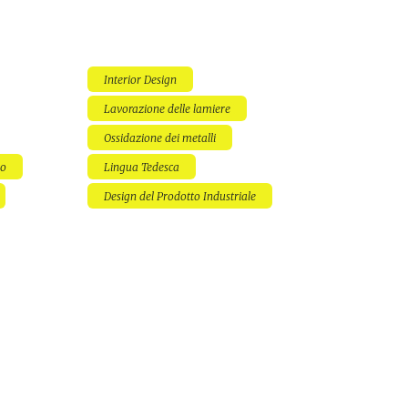
Interior Design
Lavorazione delle lamiere
Ossidazione dei metalli
do
Lingua Tedesca
Design del Prodotto Industriale